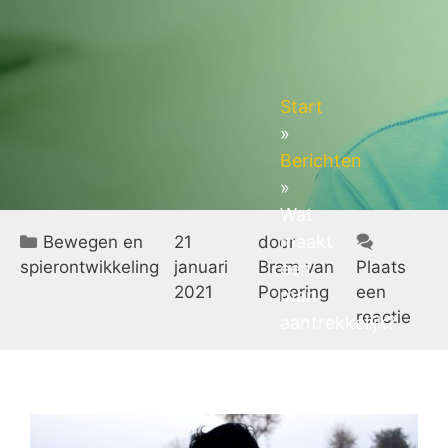
Start
»
Berichten
»
Wat
maakt
Categorieën
Bewegen en
21
door
spierontwikkeling
januari
Bram van
Plaats
een
2021
Popering
een
man
reactie
aantrekkelijk?